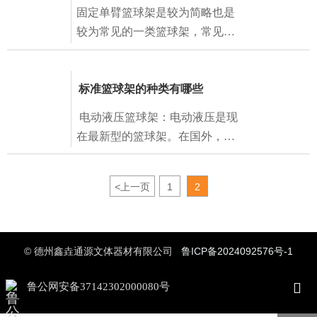
固定单臂篮球架是较为简略也是
较为常见的一类篮球架，常见的
固定式篮球架分为真固定和假固
定篮球架，真固定篮球架实践就
标准篮球架的种类有哪些
是预埋篮球架，就是事前要在装
置篮球架的地上上挖坑，然后把
​ 电动液压篮球架：电动液压是现
篮球架配套的预埋件放下去，用
在最新型的篮球架。在国外，
准备好的混凝土浇筑，等枯燥了
NBA想必我们都很清楚，NBA里
今后再把篮球架的架子及篮球板
用的篮球架都是斯伯丁的，而国
和篮球框部分安装好。
<
上一页
1
2
内CBA用的基本都是金陵的。当
然，这些品牌的篮球架质量肯定
是非常好的，可是价格也是遍及
比较高。
© 德州鑫垚通源文体器材有限公司
鲁ICP备2024092576号-1

鲁公网安备37142302000080号