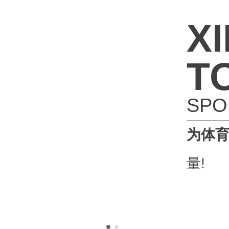
X
T
SPO
为体
量!