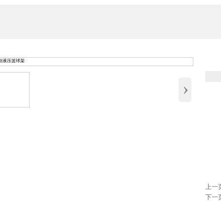
德州鑫
Dezhou X
Co,. Ltd.
›
上一
下一